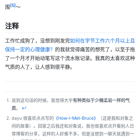
[5]
围
～
注释
工作忙成狗了，没想到刚发完
如何在字节工作六个月以上且
保持一定的心理健康？
的我就觉得痛苦的想死了，以至于拖
了一个月才开始动笔写这个流水账记录。我真的太喜欢这种
气质的人了，让人感到很平静。
说到这句话的时候，我觉得大宇
有种类似于少楠孟岩一样的气
质
。
↩︎
dayu 很喜欢点点写的
《How-I-Met-Bruce》
（这是我和对象之
间的故事）。回家之后我还和对象说，我也很喜欢点开看别人日
常博客的分享，这样的人好像不多，但是没想到一聊天就遇到一