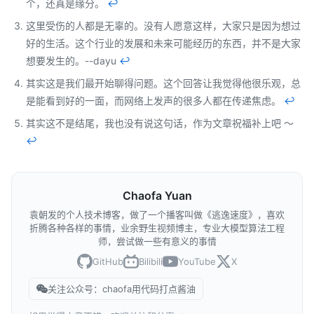
个，还真是缘分。
↩︎
这里受伤的人都是无辜的。没有人愿意这样，大家只是因为想过
好的生活。这个行业的发展和未来可能经历的东西，并不是大家
想要发生的。--dayu
↩︎
其实这是我们最开始聊得问题。这个回答让我觉得他很乐观，总
是能看到好的一面，而网络上发声的很多人都在传递焦虑。
↩︎
其实这不是结尾，我也没有说这句话，作为文章祝福补上吧 ～
↩︎
Chaofa Yuan
袁朝发的个人技术博客，做了一个播客叫做《逃逸速度》，喜欢
折腾各种各样的事情，业余野生视频博主，专业大模型算法工程
师，尝试做一些有意义的事情
GitHub
Bilibili
YouTube
X
关注公众号：chaofa用代码打点酱油