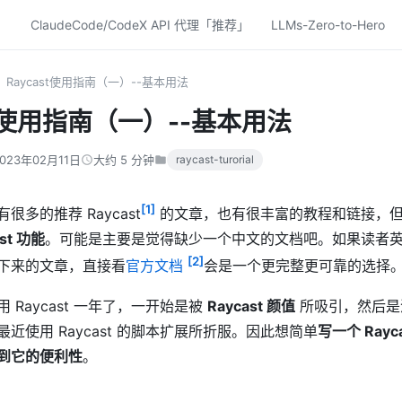
ClaudeCode/CodeX API 代理「推荐」
LLMs-Zero-to-Hero
Raycast使用指南（一）--基本用法
st使用指南（一）--基本用法
023年02月11日
大约 5 分钟
raycast-turorial
[1]
很多的推荐 Raycast
的文章，也有很丰富的教程和链接，
st 功能
。可能是主要是觉得缺少一个中文的文档吧。如果读者
[2]
下来的文章，直接看
官方文档
会是一个更完整更可靠的选择
 Raycast 一年了，一开始是被
Raycast 颜值
所吸引，然后是
近使用 Raycast 的脚本扩展所折服。因此想简单
写一个 Ray
到它的便利性
。