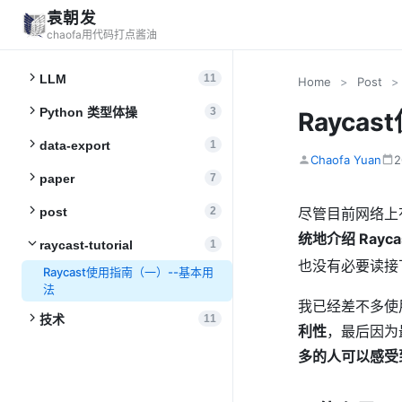
袁朝发
chaofa用代码打点酱油
LLM
11
Home
>
Post
>
Python 类型体操
3
Rayca
data-export
1
Chaofa Yuan
2
paper
7
post
2
尽管目前网络上有
统地介绍 Rayca
raycast-tutorial
1
也没有必要读接
Raycast使用指南（一）--基本用
法
我已经差不多使用
技术
11
利性
，最后因为最
多的人可以感受