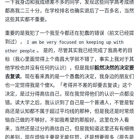
一下我身边和我成绩差不多的同学，发现这些同学高考成绩
都高我二三十分，在学校排名也确实退后了一百多名，当然
这些其实都不重要。
重要的是我犯了一个我至今都还在犯蠢的错误（前文已经提
到过），
I am be very focused on keeping up with
。 是的，尽管其实我已经完成了我高考的目
other people
标（我心里面觉得上个南昌大学就不错了，事实上我对于其
他学校也并没有任何的认识），但是我却
毅然决然的决定要
去复读
。现在看来真的是一个愚蠢的决定，我身边的朋友们
也一定觉得我是个傻X。「考得并不差的却要去复读」这个
决定，是过分得高估自己，现在我觉得他们的认识一点都没
错。读大学之后，我认识到了自己是一个普通人，不管是智
商还是认知都不属于超过平均线的那种，但是我还是时常烦
恼自己做的不够好，不如我希望的那般好。这里在外人看
来，当然还是过分的高估自己，但是我知道这里还有有细微
的差别，现在烦恼主要是无能狂怒，还是想要很多（原先是