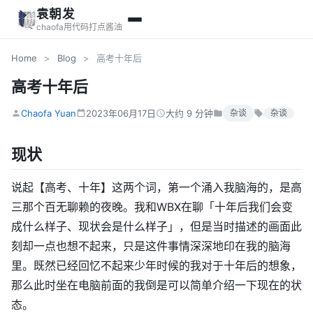
袁朝发
chaofa用代码打点酱油
Home
>
Blog
>
高考十年后
高考十年后
Chaofa Yuan
2023年06月17日
大约 9 分钟
杂谈
杂谈
现状
说起【高考、十年】这两个词，第一个涌入我脑海的，是高
三那个百无聊赖的夜晚。我和WBX在聊「十年后我们会变
成什么样子、现状会是什么样子」，但是当时描述的画面此
刻却一点也想不起来，只是这件事情深深地印在我的脑海
里。既然已经回忆不起来少年时候的我对于十年后的想象，
那么此时坐在电脑前面的我倒是可以简单介绍一下现在的状
态。