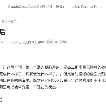
ClaudeCode/CodeX API 代理「推荐」
LLMs-Zero-to-Hero
高考十年后
后
2023年06月17日
大约 9 分钟
杂谈
杂谈
年】这两个词，第一个涌入我脑海的，是高三那个百无聊赖的夜
变成什么样子、现状会是什么样子」，但是当时描述的画面此刻
地印在我的脑海里。既然已经回忆不起来少年时候的我对于十年
倒是可以简单介绍一下现在的状态。
意）