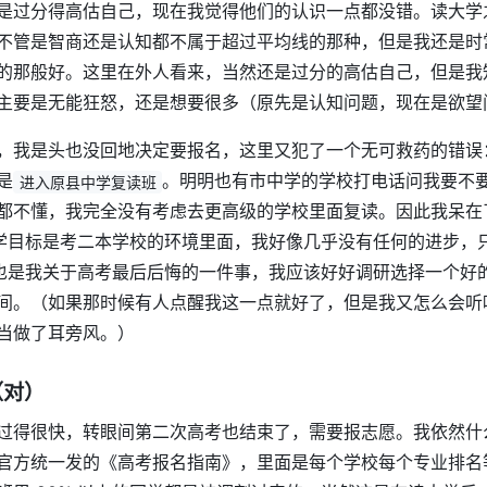
是过分得高估自己，现在我觉得他们的认识一点都没错。读大学
不管是智商还是认知都不属于超过平均线的那种，但是我还是时
的那般好。这里在外人看来，当然还是过分的高估自己，但是我
主要是无能狂怒，还是想要很多（原先是认知问题，现在是欲望
，我是头也没回地决定要报名，这里又犯了一个无可救药的错误
是
。明明也有市中学的学校打电话问我要不
进入原县中学复读班
都不懂，我完全没有考虑去更高级的学校里面复读。因此我呆在
的同学目标是考二本学校的环境里面，我好像几乎没有任何的进步，只
了。这也是我关于高考最后后悔的一件事，我应该好好调研选择一个
间。（如果那时候有人点醒我这一点就好了，但是我又怎么会听
当做了耳旁风。）
（对）
过得很快，转眼间第二次高考也结束了，需要报志愿。我依然什
官方统一发的《高考报名指南》，里面是每个学校每个专业排名