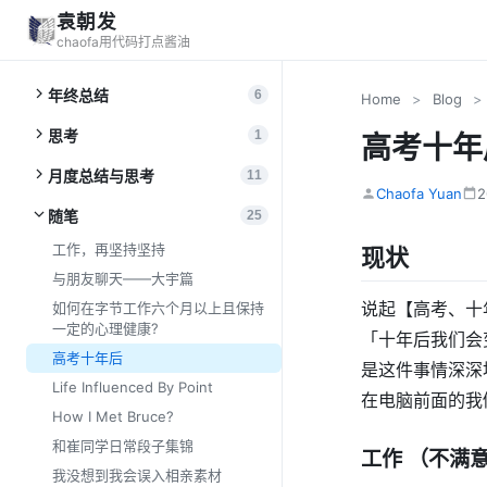
袁朝发
chaofa用代码打点酱油
年终总结
6
Home
>
Blog
>
思考
1
高考十年
月度总结与思考
11
Chaofa Yuan
随笔
25
工作，再坚持坚持
现状
与朋友聊天——大宇篇
说起【高考、十
如何在字节工作六个月以上且保持
一定的心理健康?
「十年后我们会
高考十年后
是这件事情深深
Life Influenced By Point
在电脑前面的我
How I Met Bruce?
和崔同学日常段子集锦
工作 （不满
我没想到我会误入相亲素材