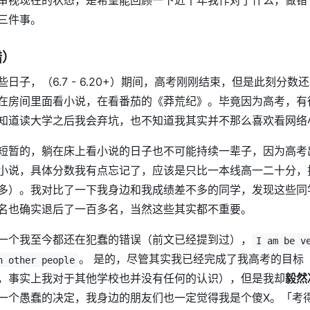
三件事。
错）
日子，（6.7 - 6.20+）期间，高考刚刚结束，但是此刻分
在房间里面看小说，在看番茄的《莽荒纪》。毕竟因为高考，有
知道读大学之后我会弃坑，也不知道我其实并不那么喜欢看网络
短暂的，躺在床上看小说的日子也不可能持续一辈子，因为高考
小说，具体分数我有点忘记了，应该是只比一本线高一二十分，
多）。我对比了一下我身边和我成绩差不多的同学，发现这些同
名也确实退后了一百多名，当然这些其实都不重要。
一个我至今都还在犯蠢的错误（前文已经提到过），
I am be v
。 是的，尽管其实我已经完成了我高考的目标
h other people
，事实上我对于其他学校也并没有任何的认识），但是我却
毅然
一个愚蠢的决定，我身边的朋友们也一定觉得我是个傻X。「考