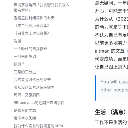
毫无疑问，十年
崔同学视角的「我没想到我会误入
相亲素材」
开心，可能是干
香格里拉封闭培训的七天
为什么从（20
《弗兰克扬小说合集》
的动力就是等下
《白非立上进记合集》
不认为自己有足够
洗澡
以前更多地努力
一个粉丝的自我修养
altman 的文章
《
三月末的陈词
何变成功，而是
翻页了
让自己跟上别人
三月的三分之一
我的黄金时代已经过去
You will usu
我从没这么喜欢待在家里
other people
周四，又见周四
BBruceyuan的近期不靠谱事件
倒着写的文章
生活 （满意
我不喜欢失眠
工作不是生活的
我为什么没有令我满意的offer