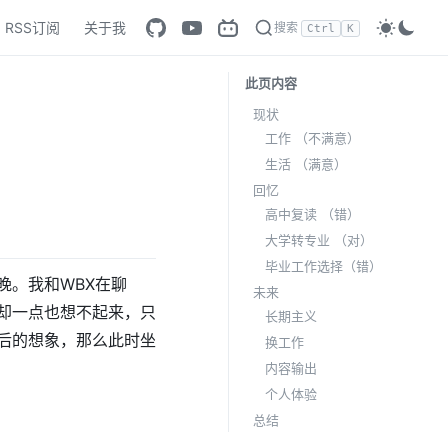
RSS订阅
关于我
搜索
Ctrl
K
此页内容
现状
工作 （不满意）
生活 （满意）
回忆
高中复读 （错）
大学转专业 （对）
毕业工作选择（错）
晚。我和WBX在聊
未来
却一点也想不起来，只
长期主义
后的想象，那么此时坐
换工作
内容输出
个人体验
总结