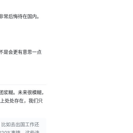
非常后悔待在国内。
不是会更有意思一点
团浆糊。未来很模糊，
路上处处存在，我们只
，比如去出国工作还
20%事情，这些选