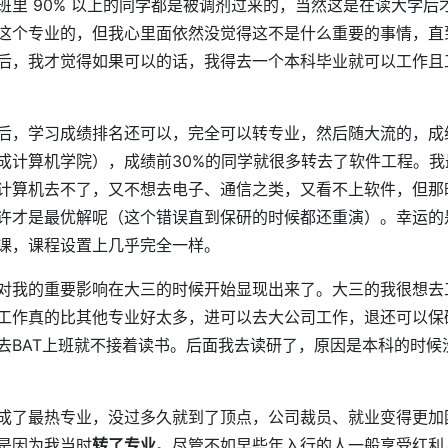
班里 90% 以上的同学都是被调剂过来的，当然这是在读大学后
这个专业的，但我心里面依然没觉得这不是什么重要的事情，直
后，我才觉得如果可以的话，我得去一个本科毕业就可以工作且
后，学习成绩排名还可以，完全可以转专业，然后随大流的，成绩前
成计算机学院），成绩前30%的同学就很多转去了软件工程。我
计算机去不了，又不想去电子、通信之类，又看不上软件，但那
许才是最优解呢（这个错误直到保研的时候都还重演）。幸运的
课，课程设置上几乎完全一样。
对我的重要影响在大三的时候开始显现出来了。大三的我很想去
工作真的比其他专业好太多，进可以去大公司工作，退还可以保
去BAT上班就不接着读书。后面我去读研了，原因是本科的时候没
成了最热专业，没过多久就到了顶点，公司裁员、就业变得更加
是因为我当时
转了专业
。尽管不如早些年入行的人一般享受红利