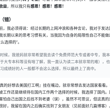
收益
，所以我只有
感恩！感恩！感恩！
（错）
前，我必须得说：经过长期的上网冲浪和各种言论，我对于发达
我长期以来的思考习惯有关，当我因为自身的局限性自己不能做
怎么选择的”。
时候，我爸妈就非常希望我去读个免费师范大专或者中专，我本
于大专本科等没有啥了解，我一直认为读二本就非常的难），也
习成绩好的人一般都不会这么选择，所以最终上了高中。
『真的好想去美国打工啊』挂在嘴边，就非常想去发达国家看看
坡工作还是继续待在国内工作两个选择的时候，我选择了国内。
害怕自己出国之后找不到老婆（误），虽然不可思议，但这真的
很好，我留在国内之后确实找到了女朋友（见前面好几篇博客）