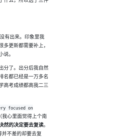
数还没有出来。印象里我
很多更新都需要补上，
小说。
出分了。出分后我自然
排名都已经是一万多名
学高考成绩都高我二三
ery focused on
（我心里面觉得上个南
决然的决定要去复读
。
得并不差的却要去复