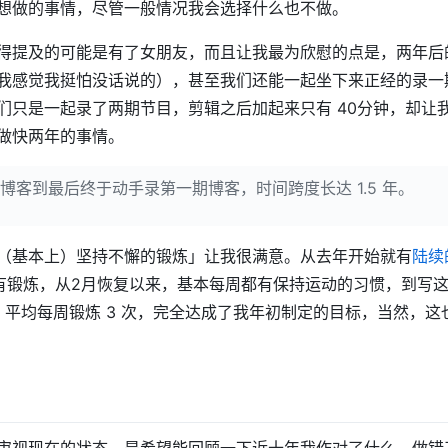
想做的事情，尽管一般情况我会选择什么也不做。
得提及的可能是有了女朋友，而且让我最为欣慰的点是，两年后
我感觉我挺怕没话说的），甚至我们还能一起坐下来正经的录一
们只是一起录了两期节目，剪辑之后加起来只有 40分钟，却让
做快两年的事情。
博客到最后终于动手录第一期博客，时间跨度长达 1.5 年。
（基本上）坚持不懈的锻炼」让我很满意。从去年开始就有
陆续
没有锻炼，从2月恢复以来，基本每周都有保持运动的习惯，到写
次，平均每周锻炼 3 次，完全达成了我年初制定的目标，当然，
审视现在的状态，是希望能回顾一下近十年我作对了什么，做错