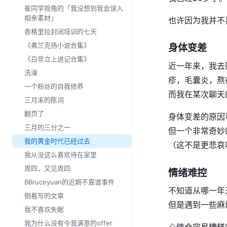
崔同学视角的「我没想到我会误入
相亲素材」
也许因为我并不
香格里拉封闭培训的七天
《弗兰克扬小说合集》
身体变差
《白非立上进记合集》
近一年来，我去
洗澡
疹，毛囊炎，熬
一个粉丝的自我修养
而我在某次聊天
三月末的陈词
翻页了
身体变差的原因
三月的三分之一
但一个非常奇妙
我的黄金时代已经过去
（这不是更悲哀
我从没这么喜欢待在家里
周四，又见周四
情绪难控
BBruceyuan的近期不靠谱事件
不知道从哪一年
倒着写的文章
但是遇到一些麻
我不喜欢失眠
我为什么没有令我满意的offer