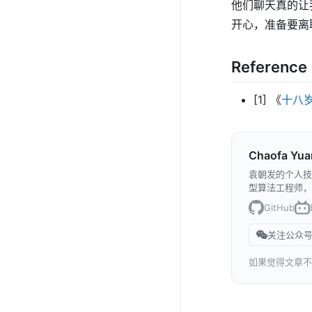
他们聊天真的让
开心，准备要离职
Reference
[1] 《
十八
Chaofa Yua
袁朝发的个人技
型算法工程师，
GitHub
关注公众号
如果觉得文章不