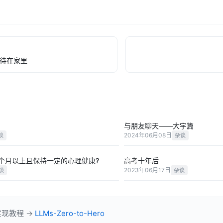
待在家里
与朋友聊天——大宇篇
2024年06月08日
谈
杂谈
个月以上且保持一定的心理健康?
高考十年后
2023年06月17日
谈
杂谈
实现教程 →
LLMs-Zero-to-Hero