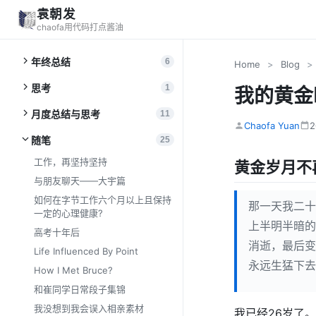
袁朝发
chaofa用代码打点酱油
年终总结
6
Home
>
Blog
>
思考
1
我的黄金
月度总结与思考
11
Chaofa Yuan
随笔
25
工作，再坚持坚持
黄金岁月不
与朋友聊天——大宇篇
如何在字节工作六个月以上且保持
那一天我二十
一定的心理健康?
上半明半暗的
高考十年后
消逝，最后变
Life Influenced By Point
永远生猛下去
How I Met Bruce?
和崔同学日常段子集锦
我没想到我会误入相亲素材
我已经26岁了。