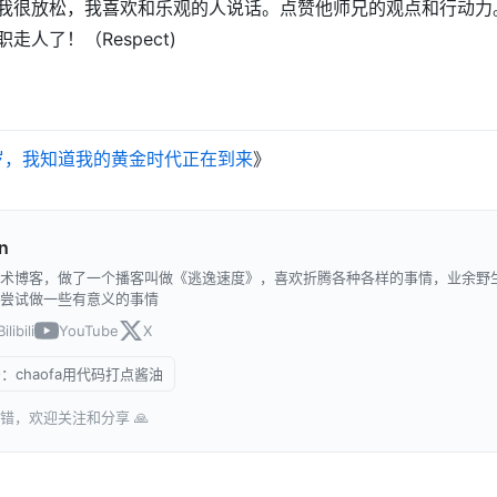
我很放松，我喜欢和乐观的人说话。点赞他师兄的观点和行动力
走人了！（Respect)
岁，我知道我的黄金时代正在到来
》
n
术博客，做了一个播客叫做《逃逸速度》，喜欢折腾各种各样的事情，业余野
尝试做一些有意义的事情
Bilibili
YouTube
X
：chaofa用代码打点酱油
错，欢迎关注和分享 🙏