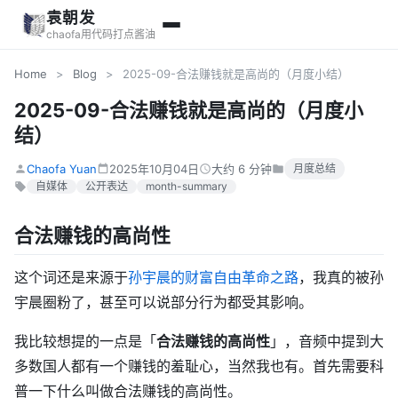
袁朝发
chaofa用代码打点酱油
Home
>
Blog
>
2025-09-合法赚钱就是高尚的（月度小结）
2025-09-合法赚钱就是高尚的（月度小
结）
Chaofa Yuan
2025年10月04日
大约 6 分钟
月度总结
自媒体
公开表达
month-summary
合法赚钱的高尚性
这个词还是来源于
孙宇晨的财富自由革命之路
，我真的被孙
宇晨圈粉了，甚至可以说部分行为都受其影响。
我比较想提的一点是「
合法赚钱的高尚性
」，音频中提到大
多数国人都有一个赚钱的羞耻心，当然我也有。首先需要科
普一下什么叫做合法赚钱的高尚性。