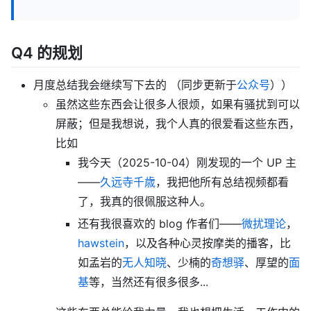
Q4 的规划
月度总结我会继续写下去的 （同步更新于
公众号
））
虽然这些东西会让很多人很烦，如果有骚扰到可以
屏蔽；但是我想说，我个人真的很爱看这些东西，
比如
我今天（2025-10-04）刚发现的一个 UP 主
——
久远寺千歳
，我把他所有总结视频都看
了，我真的很佩服这种人。
还有我很喜欢的 blog 作者们——
微扰理论
，
hawstein
，以及各种心灵按摩类的播客，比
如孟岩的
无人知晓
、少楠的
奇想驿
、厚望的
面
基
等，当然还有很多很多...