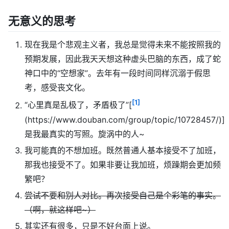
无意义的思考
现在我是个悲观主义者，我总是觉得未来不能按照我的
预期发展，因此我天天想这种虚头巴脑的东西，成了蛇
神口中的“空想家”。去年有一段时间同样沉溺于假思
考，感受丧文化。
[1]
“心里真是乱极了，矛盾极了”[
(https://www.douban.com/group/topic/10728457/)]
是我最真实的写照。旋涡中的人~
我可能真的不想加班。既然普通人基本接受不了加班，
那我也接受不了。如果非要让我加班，烦躁期会更加频
繁吧？
尝试不要和别人对比。再次接受自己是个彩笔的事实。
（啊，就这样吧~）
其实还有很多，只是不好台面上说。