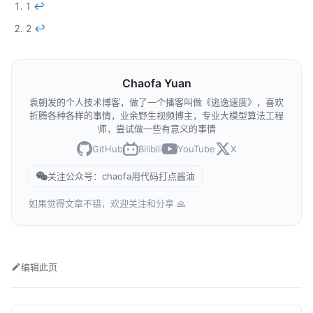
1
↩︎
2
↩︎
Chaofa Yuan
袁朝发的个人技术博客，做了一个播客叫做《逃逸速度》，喜欢
折腾各种各样的事情，业余野生视频博主，专业大模型算法工程
师，尝试做一些有意义的事情
GitHub
Bilibili
YouTube
X
关注公众号：chaofa用代码打点酱油
如果觉得文章不错，欢迎关注和分享 🙏
编辑此页