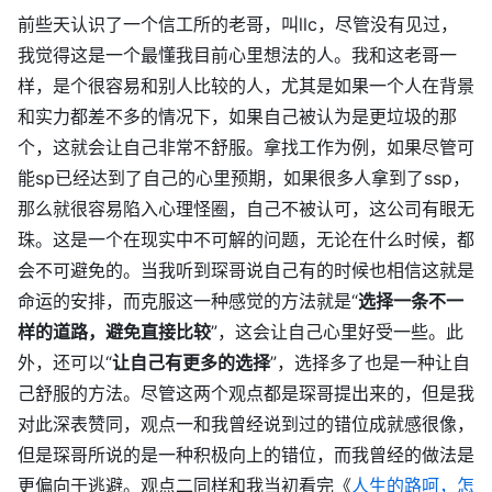
前些天认识了一个信工所的老哥，叫llc，尽管没有见过，
我觉得这是一个最懂我目前心里想法的人。我和这老哥一
样，是个很容易和别人比较的人，尤其是如果一个人在背景
和实力都差不多的情况下，如果自己被认为是更垃圾的那
个，这就会让自己非常不舒服。拿找工作为例，如果尽管可
能sp已经达到了自己的心里预期，如果很多人拿到了ssp，
那么就很容易陷入心理怪圈，自己不被认可，这公司有眼无
珠。这是一个在现实中不可解的问题，无论在什么时候，都
会不可避免的。当我听到琛哥说自己有的时候也相信这就是
命运的安排，而克服这一种感觉的方法就是“
选择一条不一
样的道路，避免直接比较
”，这会让自己心里好受一些。此
外，还可以“
让自己有更多的选择
”，选择多了也是一种让自
己舒服的方法。尽管这两个观点都是琛哥提出来的，但是我
对此深表赞同，观点一和我曾经说到过的错位成就感很像，
但是琛哥所说的是一种积极向上的错位，而我曾经的做法是
更偏向于逃避。观点二同样和我当初看完《
人生的路呵，怎