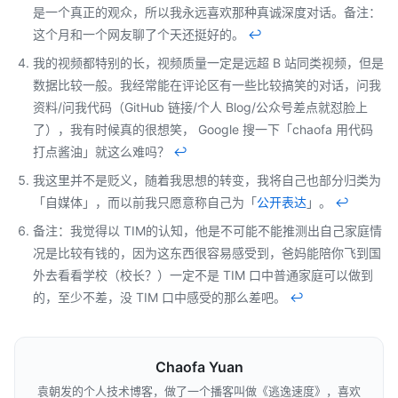
是一个真正的观众，所以我永远喜欢那种真诚深度对话。备注：
这个月和一个网友聊了个天还挺好的。
↩︎
我的视频都特别的长，视频质量一定是远超 B 站同类视频，但是
数据比较一般。我经常能在评论区有一些比较搞笑的对话，问我
资料/问我代码（GitHub 链接/个人 Blog/公众号差点就怼脸上
了），我有时候真的很想笑， Google 搜一下「chaofa 用代码
打点酱油」就这么难吗？
↩︎
我这里并不是贬义，随着我思想的转变，我将自己也部分归类为
「自媒体」，而以前我只愿意称自己为「
公开表达
」。
↩︎
备注：我觉得以 TIM的认知，他是不可能不能推测出自己家庭情
况是比较有钱的，因为这东西很容易感受到，爸妈能陪你飞到国
外去看看学校（校长？）一定不是 TIM 口中普通家庭可以做到
的，至少不差，没 TIM 口中感受的那么差吧。
↩︎
Chaofa Yuan
袁朝发的个人技术博客，做了一个播客叫做《逃逸速度》，喜欢