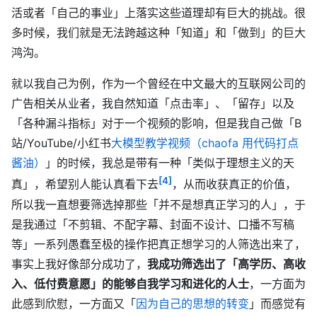
活或者「自己的事业」上落实这些道理却有巨大的挑战。很
多时候，我们就是无法跨越这种「知道」和「做到」的巨大
鸿沟。
就以我自己为例，作为一个曾经在中文最大的互联网公司的
广告相关从业者，我自然知道「点击率」、「留存」以及
「各种漏斗指标」对于一个视频的影响，但是我自己做「B
站/YouTube/小红书
大模型教学视频（chaofa 用代码打点
酱油）
」的时候，我总是带有一种「类似于理想主义的天
[4]
真」，希望别人能认真看下去
，从而收获真正的价值，
所以我一直想要筛选掉那些「并不是想真正学习的人」，于
是我通过「不剪辑、不配字幕、封面不设计、口播不写稿
等」一系列愚蠢至极的操作把真正想学习的人筛选出来了，
事实上我好像部分成功了，
我成功筛选出了「高学历、高收
入、低付费意愿」的能够自我学习和进化的人士
，一方面为
此感到欣慰，一方面又「
因为自己的思想的转变
」而感觉有