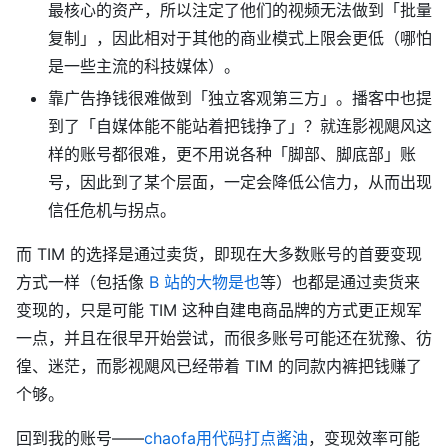
最核心的资产，所以注定了他们的视频无法做到「批量
复制」，因此相对于其他的商业模式上限会更低（哪怕
是一些主流的科技媒体）。
靠广告挣钱很难做到「独立客观第三方」。播客中也提
到了「自媒体能不能站着把钱挣了」？就连影视飓风这
样的账号都很难，更不用说各种「脚部、脚底部」账
号，因此到了某个层面，一定会降低公信力，从而出现
信任危机与拐点。
而 TIM 的选择是通过卖货，即现在大多数账号的首要变现
方式一样（包括像
B 站的大物是也
等）也都是通过卖货来
变现的，只是可能 TIM 这种自建电商品牌的方式更正规军
一点，并且在很早开始尝试，而很多账号可能还在犹豫、彷
徨、迷茫，而影视飓风已经带着 TIM 的同款内裤把钱赚了
个够。
回到我的账号——
chaofa用代码打点酱油
，变现效率可能