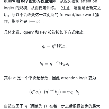
query 和 key 投影的权重矩阵
，从源头控制 attention
logits 的规模，从而稳定训练。（注意：这里是更新完之
后，所以不会改变这一次更新的 forward/backward 操
作，影响的是下一步）。
具体来说，query 和 key 投影按如下方式缩放：
α
=
q_i = \eta^{\alpha} W_q 
q
η
W
x
i
q
i
1
−
α
=
k_i = \eta^{1-\alpha} W_
k
η
W
x
i
k
i
\alpha
其中
是一个平衡超参数，因此 attention logit 变为：
α
⊤
1
−
⊤
α
α
(\eta^{\alpha} q_i)^\top 
(
)
(
)
=
η
q
η
k
η
q
k
i
j
j
i
\eta
t
自适应因子
（阈值为
）在每一步之后根据该步的最大
η
t