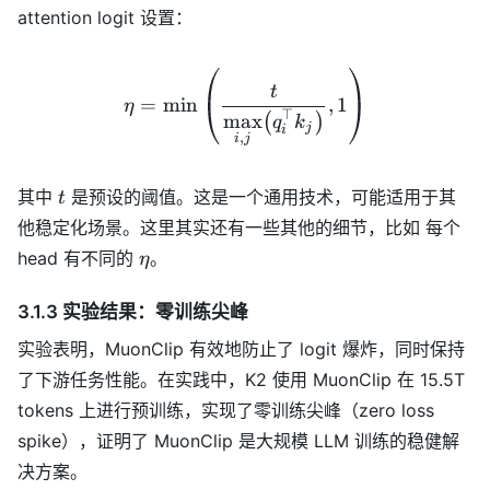
attention logit 设置：
\eta = \min\left(\frac{t}{
t
=
m
i
n
,
1
η
⊤
m
a
x
(
)
q
k
j
i
,
i
j
t
其中
是预设的阈值。这是一个通用技术，可能适用于其
t
他稳定化场景。这里其实还有一些其他的细节，比如 每个
\eta
head 有不同的
。
η
3.1.3 实验结果：零训练尖峰
实验表明，MuonClip 有效地防止了 logit 爆炸，同时保持
了下游任务性能。在实践中，K2 使用 MuonClip 在 15.5T
tokens 上进行预训练，实现了零训练尖峰（zero loss
spike），证明了 MuonClip 是大规模 LLM 训练的稳健解
决方案。