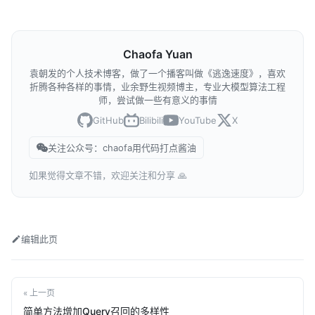
Chaofa Yuan
袁朝发的个人技术博客，做了一个播客叫做《逃逸速度》，喜欢
折腾各种各样的事情，业余野生视频博主，专业大模型算法工程
师，尝试做一些有意义的事情
GitHub
Bilibili
YouTube
X
关注公众号：chaofa用代码打点酱油
如果觉得文章不错，欢迎关注和分享 🙏
编辑此页
« 上一页
简单方法增加Query召回的多样性