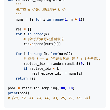
"""
    表示有 n 个数，随机采样 k 个
    """
nums
=
[
i
for
i
in
range
(
1
,
n
+
1
)]
res
=
[]
for
i
in
range
(
k
):
# 前K个数字可以直接填充
res
.
append
(
nums
[
i
])
for
i
in
range
(
k
,
len
(
nums
)):
# 假设 i == k (也是说这是 第 k + 1个元素), 那
replace_idx
=
random
.
randint
(
0
,
i
)
if
replace_idx
<
k
:
res
[
replace_idx
]
=
nums
[
i
]
return
res
pool
=
reservior_sampling
(
100
,
10
)
print
(
pool
)
# [78, 52, 41, 84, 66, 43, 25, 71, 45, 24]