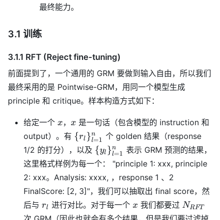
最终能力。
3.1 训练
3.1.1 RFT (Reject fine-tuning)
前面提到了，一个通用的 GRM 要做到输入自由，所以我们
最终采用的是 Pointwise-GRM，用同一个模型生成
principle 和 critique。样本构造方式如下：
x
x
给定一个
，
是一句话（包含模型的 instruction 和
x
x
\
n
{
}
output）。有
个 golden 结果（response
r
l
=
1
l
{r_l\}_{l=1}^n
\
n
{
}
1/2 的打分），以及
表示 GRM 预测的结果，
y
l
=
1
l
{y_l\}_{l=1}^n
这里格式样例为每一个： "principle 1: xxx, principle
2: xxx。Analysis: xxxx, ，response 1 、2
FinalScore: [2, 3]"，我们可以抽取出 final score，然
r_l
x
N_{RFT
后与
进行对比。对于每一个
我们都要过
r
x
N
l
RFT
次 GRM（因此也就会有多个结果，但是我们要过滤掉