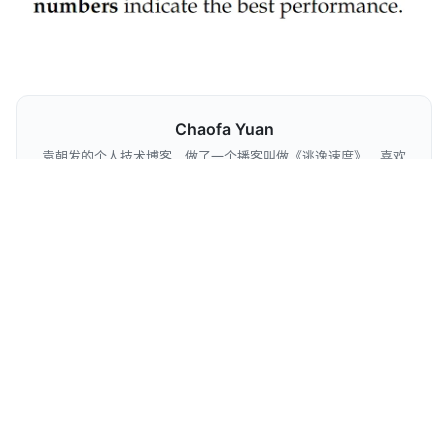
Chaofa Yuan
袁朝发的个人技术博客，做了一个播客叫做《逃逸速度》，喜欢
折腾各种各样的事情，业余野生视频博主，专业大模型算法工程
师，尝试做一些有意义的事情
GitHub
Bilibili
YouTube
X
关注公众号：chaofa用代码打点酱油
如果觉得文章不错，欢迎关注和分享 🙏
编辑此页