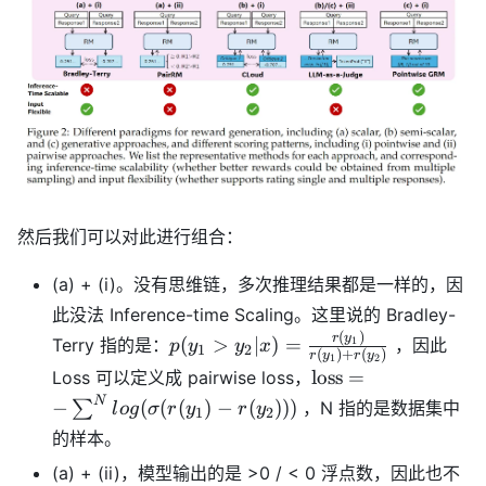
然后我们可以对此进行组合：
(a) + (i)。没有思维链，多次推理结果都是一样的，因
此没法 Inference-time Scaling。这里说的 Bradley-
(
)
p(y_1 > y_2
r
y
(
>
∣
)
=
1
Terry 指的是：
，因此
p
y
y
x
1
2
(
)
+
(
)
r
y
r
y
1
2
| x) =
\text{loss} = -
loss
=
Loss 可以定义成 pairwise loss，
\frac{r(y_1)}
\sum^{N}
N
−
(
(
(
)
−
(
)))
∑
，N 指的是数据集中
l
o
g
σ
r
y
r
y
1
2
{r(y_1) +
log(\sigma(r(y_1)
的样本。
r(y_2)}
- r(y_2)))
(a) + (ii)，模型输出的是 >0 / < 0 浮点数，因此也不