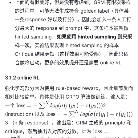
上面的看似美好，但是没有考虑到，GRM 有限次采样
的过程中，可能无法生成符合 golden label（具体某
一条response 好以及打分），因此会加入一条人工打
分最大的 response 到 prompt 中，这条样本被叫做
hinted sampling，
如果使用 hinted sampling 则只采
样一次
，实验结果发现 hinted sampling 的样本
Critique 结果更短（这样效果可能受限），因此只适
合做冷启动，更多的效果提升还是需要 online RL
3.1.2 online RL
强化学习部分因为使用 rule-based reward，因此细节反而
相对比较简单。具体是使用 GRPO 算法做训练，输入是：
\text{loss} = -
N
loss
=
−
(
(
(
)
−
(
)))
一个
∑
2
l
o
g
σ
r
y
r
y
1
2
\sum^{N}
\text{loss} = -
N
loss
=
−
(
(
(
)
−
(
)))
(instruction) 以及
∑
l
o
g
σ
r
y
r
y
1
2
log(\sigma(r(y_1)
\sum^{N}
3 （n 条 response），输出是：GRM 生成的 principle 和
- r(y_2)))
log(\sigma(r(y_1)
\text{loss} = -
loss
=
critique，然后抽出去对应的分数，计为
- r(y_2)))
\sum^{N}
N