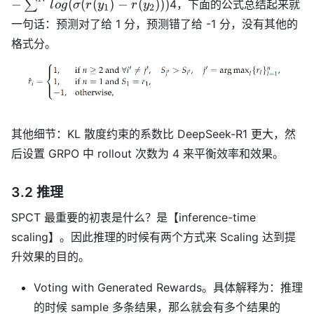
−
(
(
(
)
−
(
)))
∑
4，下面的公式总结起来就
l
o
g
σ
r
y
r
y
1
2
log(\sigma(r(y_1
一句话：预测对了给 1 分，预测错了给 -1 分，没有其他的
- r(y_2)))
格式分。
其他细节：KL 散度约束的系数比 DeepSeek-R1 更大，然
后设置 GRPO 中 rollout 次数为 4 来平衡效率和效果。
3.2 推理
SPCT 最重要的初衷是什么？是【inference-time
scaling】。因此推理的时候有两个方式来 Scaling 达到提
升效果的目的。
Voting with Generated Rewards。具体解释为：推理
的时候 sample 多条结果，那么就会有多个结果的