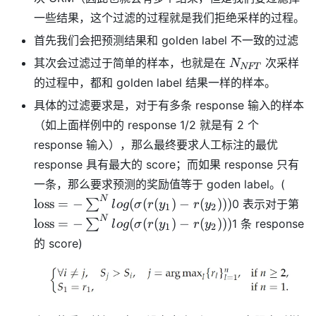
一些结果，这个过滤的过程就是我们拒绝采样的过程。
首先我们会把预测结果和 golden label 不一致的过滤
N_{NFT}
其次会过滤过于简单的样本，也就是在
次采样
N
NFT
的过程中，都和 golden label 结果一样的样本。
具体的过滤要求是，对于有多条 response 输入的样本
（如上面样例中的 response 1/2 就是有 2 个
response 输入），那么最终要求人工标注的最优
response 具有最大的 score；而如果 response 只有
\text
一条，那么要求预测的奖励值等于 goden label。(
\sum
\t
N
loss
=
−
(
(
(
)
−
(
)))
∑
0 表示对于第
l
o
g
σ
r
y
r
y
1
2
log(\
\s
N
loss
=
−
(
(
(
)
−
(
)))
∑
1 条 response
l
o
g
σ
r
y
r
y
1
2
- r(y
lo
的 score)
- r