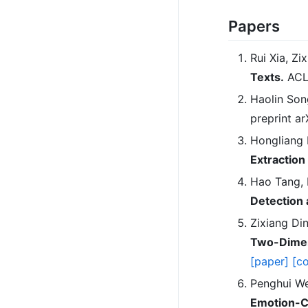
Papers
Rui Xia, Zi
Texts.
ACL 
Haolin Song
preprint a
Hongliang 
Extraction 
Hao Tang, 
Detection 
Zixiang Din
Two-Dimens
[paper]
[c
Penghui We
Emotion-Ca