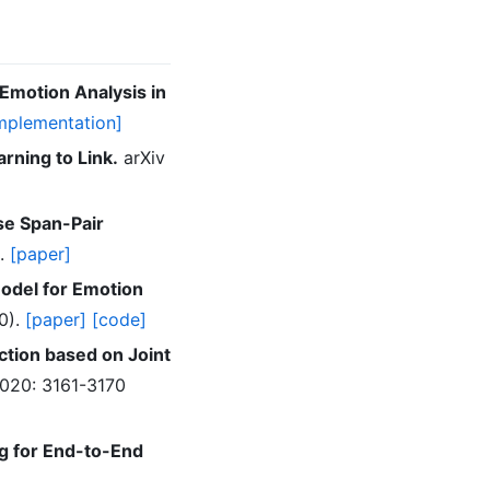
Emotion Analysis in
mplementation]
rning to Link.
arXiv
se Span-Pair
).
[paper]
Model for Emotion
0).
[paper]
[code]
tion based on Joint
020: 3161-3170
ng for End-to-End