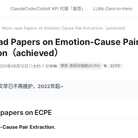
ClaudeCode/CodeX API 代理「推荐」
LLMs-Zero-to-Hero
Must-read Papers on Emotion-Cause Pair Extraction（achieved）
ad Papers on Emotion-Cause Pai
ion（achieved）
2020年06月12日
大约 1 分钟
情感-原因对抽取(ECPE)
ECPE
文早已不再维护，2022年起~
 papers on ECPE
-Cause Pair Extraction
.