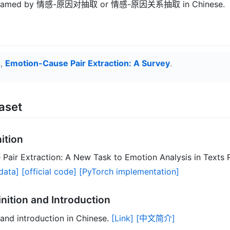
lso named by 情感-原因对抽取 or 情感-原因关系抽取 in Chinese.
n,
Emotion-Cause Pair Extraction: A Survey
.
aset
nition
Pair Extraction: A New Task to Emotion Analysis in Texts R
data]
[official code]
[PyTorch implementation]
nition and Introduction
 and introduction in Chinese.
[Link]
[中文简介]