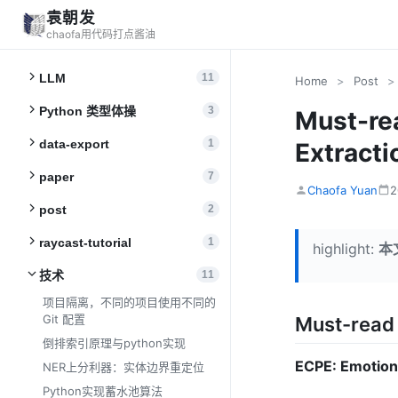
袁朝发
chaofa用代码打点酱油
LLM
11
Home
>
Post
>
Python 类型体操
3
Must-re
data-export
1
Extract
paper
7
Chaofa Yuan
post
2
raycast-tutorial
1
highlight:
本
技术
11
项目隔离，不同的项目使用不同的
Git 配置
Must-read
倒排索引原理与python实现
ECPE: Emotion
NER上分利器：实体边界重定位
Python实现蓄水池算法