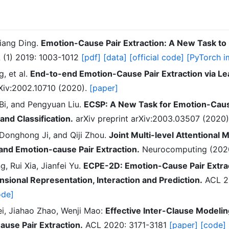
xiang Ding.
Emotion-Cause Pair Extraction: A New Task to 
(1) 2019: 1003-1012
[pdf]
[data]
[official code]
[PyTorch i
, et al.
End-to-end Emotion-Cause Pair Extraction via Lea
rXiv:2002.10710 (2020).
[paper]
Bi, and Pengyuan Liu.
ECSP: A New Task for Emotion-Cau
and Classification.
arXiv preprint arXiv:2003.03507 (2020
Donghong Ji, and Qiji Zhou.
Joint Multi-level Attentional 
and Emotion-cause Pair Extraction.
Neurocomputing (202
g, Rui Xia, Jianfei Yu.
ECPE-2D: Emotion-Cause Pair Extrac
ional Representation, Interaction and Prediction.
ACL 2
ode]
i, Jiahao Zhao, Wenji Mao:
Effective Inter-Clause Modeli
use Pair Extraction.
ACL 2020: 3171-3181
[paper]
[code]