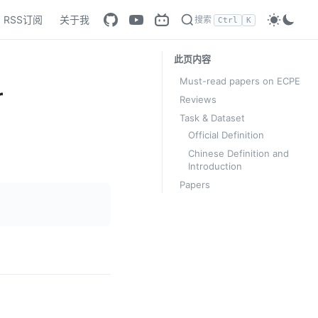
RSS订阅
关于我
搜索
Ctrl
K
此页内容
Must-read papers on ECPE
r
Reviews
Task & Dataset
Official Definition
Chinese Definition and
Introduction
Papers