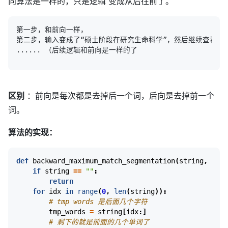
向算法是一样的，只是逻辑 变成从后往前了。
第一步，和前向一样，

第二步，输入变成了“硕士阶段在研究生命科学”，然后继续查看，

区别
：前向是每次都是去掉后一个词，后向是去掉前一个
词。
算法的实现：
def
backward_maximum_match_segmentation
(
string
,
dict
if
string
==
""
:
return
for
idx
in
range
(
0
,
len
(
string
)):
# tmp words 是后面几个字符
tmp_words
=
string
[
idx
:]
# 剩下的就是前面的几个单词了