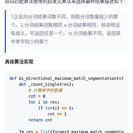
双向匹配算法使用的启发式算法来选择最终结果描述如下：
1.正反向分词结果词数不同，则取分词数量较少的那
个。2.分词结果词数相同 ​ a.分词结果相同，就说明没
有歧义，可返回任意一个。 ​ b.分词结果不同，返回其
中单字较少的那个
具体算法实现
def
bi_directional_maximum_match_segmentation
(
string
def
_count_single
(
res
):
# 计算单字的数量
cnt
=
0
for
i
in
res
:
if
len
(
i
)
==
1
:
cnt
+=
1
return
cnt
fm_res
=
list
(
forward_maximum_match_segmentation