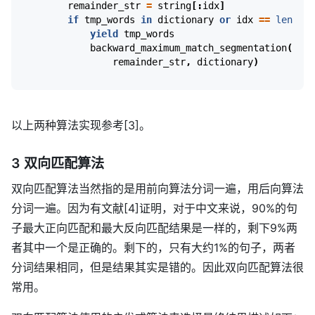
remainder_str
=
string
[:
idx
]
if
tmp_words
in
dictionary
or
idx
==
len
(
str
yield
tmp_words
backward_maximum_match_segmentation
(
remainder_str
,
dictionary
)
以上两种算法实现参考[3]。
3 双向匹配算法
双向匹配算法当然指的是用前向算法分词一遍，用后向算法
分词一遍。因为有文献[4]证明，对于中文来说，90%的句
子最大正向匹配和最大反向匹配结果是一样的，剩下9%两
者其中一个是正确的。剩下的，只有大约1%的句子，两者
分词结果相同，但是结果其实是错的。因此双向匹配算法很
常用。