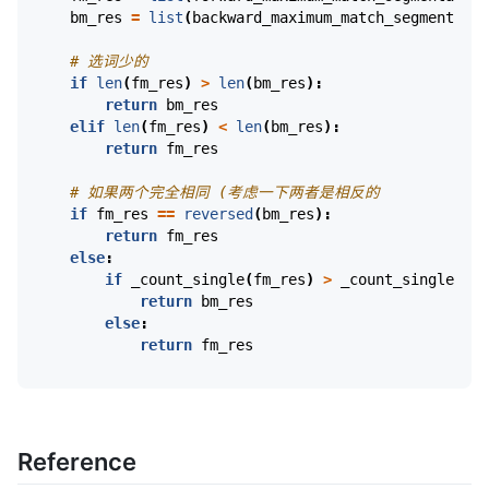
bm_res
=
list
(
backward_maximum_match_segmentatio
# 选词少的
if
len
(
fm_res
)
>
len
(
bm_res
):
return
bm_res
elif
len
(
fm_res
)
<
len
(
bm_res
):
return
fm_res
# 如果两个完全相同 (考虑一下两者是相反的
if
fm_res
==
reversed
(
bm_res
):
return
fm_res
else
:
if
_count_single
(
fm_res
)
>
_count_single
(
bm_
return
bm_res
else
:
return
fm_res
Reference