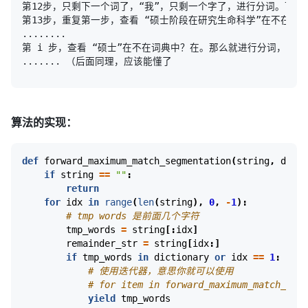
第12步，只剩下一个词了，“我”，只剩一个字了，进行分词。下次变
第13步，重复第一步，查看 “硕士阶段在研究生命科学”在不在词典
........

第 i 步，查看 “硕士”在不在词典中？在。那么就进行分词，下次 
算法的实现：
def
forward_maximum_match_segmentation
(
string
,
dicti
if
string
==
""
:
return
for
idx
in
range
(
len
(
string
),
0
,
-
1
):
# tmp words 是前面几个字符
tmp_words
=
string
[:
idx
]
remainder_str
=
string
[
idx
:]
if
tmp_words
in
dictionary
or
idx
==
1
:
# 使用迭代器，意思你就可以使用
# for item in forward_maximum_match_s
yield
tmp_words