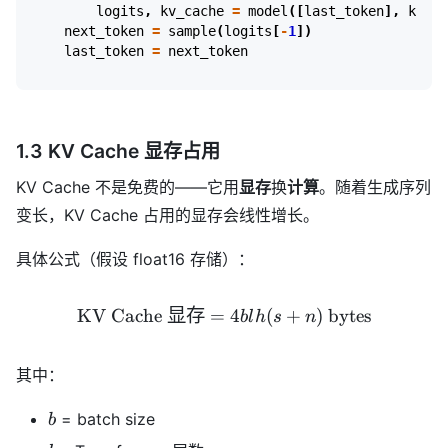
logits
,
kv_cache
=
model
([
last_token
],
kv_ca
next_token
=
sample
(
logits
[
-
1
])
last_token
=
next_token
1.3 KV Cache 显存占用
KV Cache 不是免费的——它用
显存
换
计算
。随着生成序列
变长，KV Cache 占用的显存会线性增长。
具体公式（假设 float16 存储）：
KV Cache
显存
=
\text{KV Cache 显存} = 4bl
4
(
+
)
bytes
b
l
h
s
n
其中：
b
= batch size
b
l