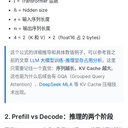
= Transformer 层数
l
h
= hidden size
h
s
= 输入序列长度
s
n
= 输出序列长度
n
4 = 2（K 和 V）× 2（float16 占 2 bytes）
这个公式的详细推导和具体数值例子，可以参考我之
前的文章
LLM 大模型训练-推理显存占用分析
。这里
只需要记住一个直觉：
序列越长，KV Cache 越大
。
这也是为什么后续会有 GQA（Grouped Query
Attention）、
DeepSeek MLA
等 KV Cache 压缩技
术出现。
2. Prefill vs Decode：推理的两个阶段