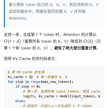
要计算新 token 自己的 Q、K、V，然后将新的 K、V
追加到缓存中，用缓存里的完整 K、V 序列做
Attention。
t
O(t
这样一来，生成第
个 token 时，Attention 的计算从
t
\time
O(d)
(
×
)
(
)
（重算所有 token 的 K、V）降低到
（只
O
t
d
O
d
d)
算 1 个新 token 的 K、V），
避免了绝大部分重复计算
。
用带 KV Cache 的伪代码表示：
# 带 KV Cache 的生成
kv_cache
=
{}
# 每一层缓存 K, V
for
step
in
range
(
max_new_tokens
):
if
step
==
0
:
# 第一步：处理所有 input tokens，填充 cache
logits
,
kv_cache
=
model
(
input_tokens
,
kv_ca
else
:
# 后续步：只送入上一步生成的 1 个 token