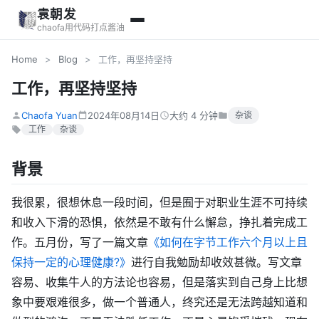
袁朝发
chaofa用代码打点酱油
Home
>
Blog
>
工作，再坚持坚持
工作，再坚持坚持
Chaofa Yuan
2024年08月14日
大约 4 分钟
杂谈
工作
杂谈
背景
我很累，很想休息一段时间，但是囿于对职业生涯不可持续
和收入下滑的恐惧，依然是不敢有什么懈怠，挣扎着完成工
作。五月份，写了一篇文章
《如何在字节工作六个月以上且
保持一定的心理健康?》
进行自我勉励却收效甚微。写文章
容易、收集牛人的方法论也容易，但是落实到自己身上比想
象中要艰难很多，做一个普通人，终究还是无法跨越知道和