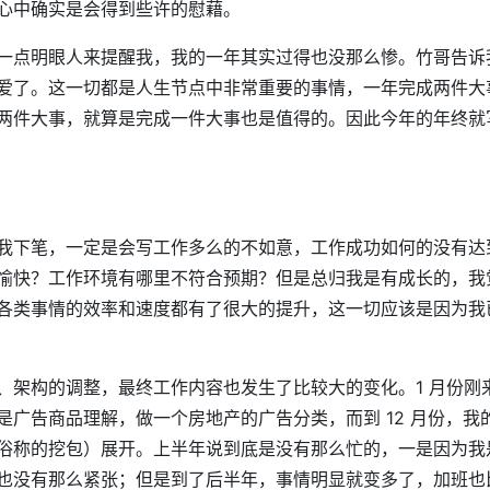
心中确实是会得到些许的慰藉。
一点明眼人来提醒我，我的一年其实过得也没那么惨。竹哥告诉
爱了。这一切都是人生节点中非常重要的事情，一年完成两件大
两件大事，就算是完成一件大事也是值得的。因此今年的年终就
我下笔，一定是会写工作多么的不如意，工作成功如何的没有达
愉快？工作环境有哪里不符合预期？但是总归我是有成长的，我
各类事情的效率和速度都有了很大的提升，这一切应该是因为我
、架构的调整，最终工作内容也发生了比较大的变化。1 月份刚
是广告商品理解，做一个房地产的广告分类，而到 12 月份，我
俗称的挖包）展开。上半年说到底是没有那么忙的，一是因为我
也没有那么紧张；但是到了后半年，事情明显就变多了，加班也