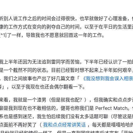
听别人说工作之后的时间会过得很快，也早就做好了心理准备，
康的工作方式在变向的剥夺自己的时间，以至于在平日的生活里
[^1]了一样，导致我也不愿意就回首这一年的工作。
我上半年还因为无法追到雷同学而苦恼，下半年已经认识了一拍
是一个截然不同的状态。目前已经暂时想不起来上半年如何艰辛
，我们之间故事也产出了好几篇文章「
《我没想到我会误入相
等」，以至于我现在也还会偶尔翻看一下。
来看，我就是一个渣男（但是就我也配？），但我确实和点点步
是我到现在也不敢相信的，健哥也称我们是 Perfect Matc
系也是感到迷茫，我生怕后续我们没有太多话题可聊（尽管这是
点面前不再好笑了（
我和点点经常讲笑话
，每天都是嘻嘻哈哈