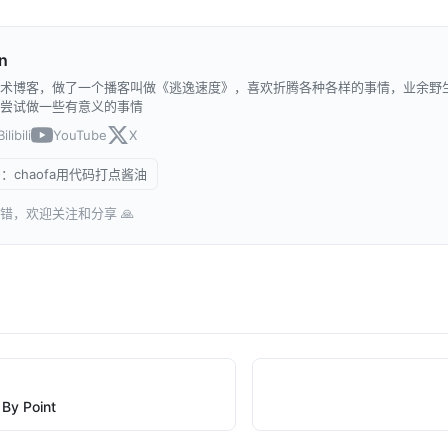
n
术博客，做了一个播客叫做《逃逸速度》，喜欢折腾各种各样的事情，业余野
尝试做一些有意义的事情
Bilibili
YouTube
X
：chaofa用代码打点酱油
错，欢迎关注和分享 🙏
 By Point