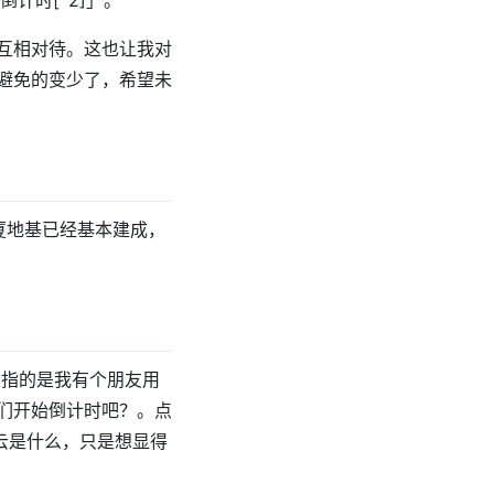
计时[^2]」。
互相对待。这也让我对
避免的变少了，希望未
厦地基已经基本建成，
时」指的是我有个朋友用
们开始倒计时吧？。点
乌云是什么，只是想显得