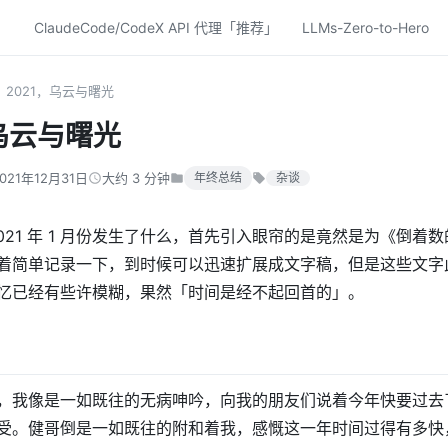
ClaudeCode/CodeX API 代理「推荐」
LLMs-Zero-to-Hero
2021，乌云与曙光
，乌云与曙光
021年12月31日
大约 3 分钟
年终总结
杂谈
021 年 1 月份发生了什么，首先引入眼帘的是竟然是为《倒着
着简单记录一下，到时候可以迅速扩展成文字稿，但是这些文字
忆已经有些许模糊，果然「时间是经不起回首的」。
，我像是一如既往的无病呻吟，向我的朋友们说着今年快要过去
受。健哥倒是一如既往的附和着我，感慨这一年时间过得有多快