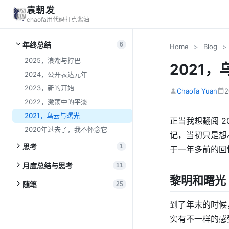
袁朝发
chaofa用代码打点酱油
年终总结
6
Home
>
Blog
>
2025，浪潮与拧巴
2021
2024，公开表达元年
2023，新的开始
Chaofa Yuan
2
2022，激荡中的平淡
2021，乌云与曙光
正当我想翻阅 2
2020年过去了，我不怀念它
记，当初只是想
思考
1
于一年多前的回
月度总结与思考
11
黎明和曙光
随笔
25
到了年末的时候
实有不一样的感