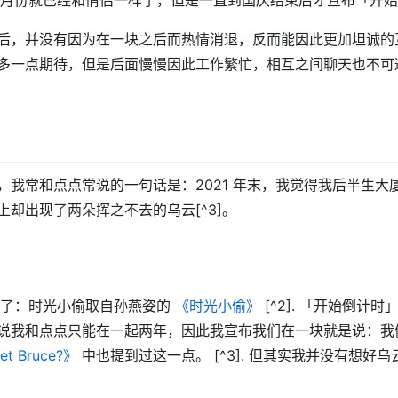
9月份就已经和情侣一样了，但是一直到国庆结束后才宣布「开始倒
后，并没有因为在一块之后而热情消退，反而能因此更加坦诚的
多一点期待，但是后面慢慢因此工作繁忙，相互之间聊天也不可
，我常和点点常说的一句话是：2021 年末，我觉得我后半生大
上却出现了两朵挥之不去的乌云[^3]。
被偷走了：时光小偷取自孙燕姿的
《时光小偷》
[^2]. 「开始倒计
说我和点点只能在一起两年，因此我宣布我们在一块就是说：我
et Bruce?》
中也提到过这一点。 [^3]. 但其实我并没有想好