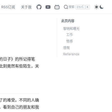
RSS订阅
关于我
搜索
Ctrl
K
此页内容
黎明和曙光
工作
情感
感慨
Reference
数的日子》的所记得笔
此刻竟然有些陌生，关
了的难受。不同的人确
，看到自己的朋友和我