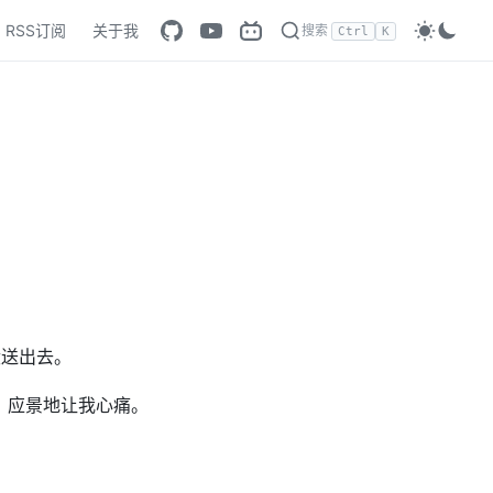
RSS订阅
关于我
搜索
Ctrl
K
没送出去。
，应景地让我心痛。