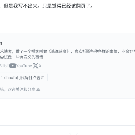
，但是我写不出来。只是觉得已经该翻页了。
n
术博客，做了一个播客叫做《逃逸速度》，喜欢折腾各种各样的事情，业余野
尝试做一些有意义的事情
Bilibili
YouTube
X
：chaofa用代码打点酱油
错，欢迎关注和分享 🙏