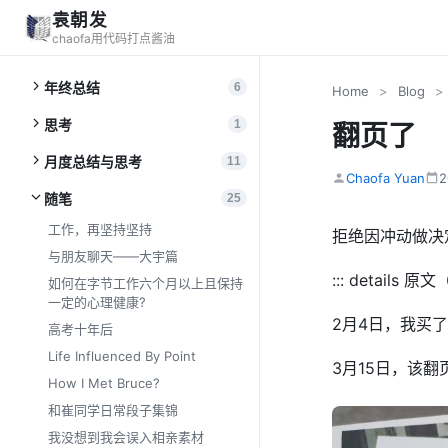
袁朝发
chaofa用代码打点酱油
年终总结
6
Home
>
Blog
>
思考
1
翻页了
月度总结与思考
11
Chaofa Yuan
2
随笔
25
工作，再坚持坚持
拒绝因冲动做决
与朋友聊天——大宇篇
::: details 
如何在字节工作六个月以上且保持
一定的心理健康?
2月4日，我买
高考十年后
Life Influenced By Point
3月15日，该
How I Met Bruce?
和崔同学日常段子集锦
我没想到我会误入相亲素材