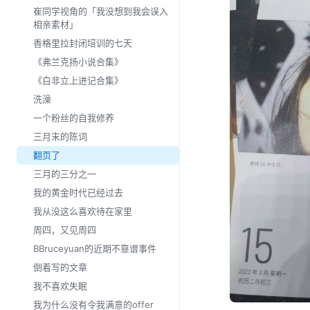
崔同学视角的「我没想到我会误入
相亲素材」
香格里拉封闭培训的七天
《弗兰克扬小说合集》
《白非立上进记合集》
洗澡
一个粉丝的自我修养
三月末的陈词
翻页了
三月的三分之一
我的黄金时代已经过去
我从没这么喜欢待在家里
周四，又见周四
BBruceyuan的近期不靠谱事件
倒着写的文章
我不喜欢失眠
我为什么没有令我满意的offer