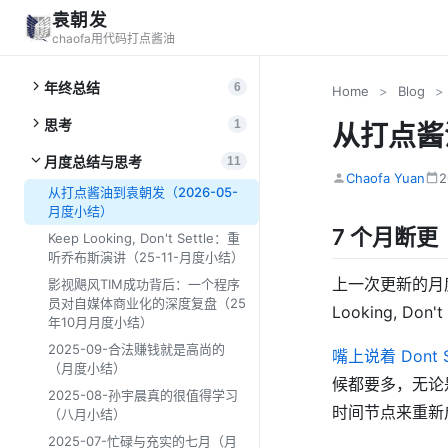
袁朝发
chaofa用代码打点酱油
年终总结
6
Home
>
Blog
>
思考
1
从打点酱
月度总结与思考
11
Chaofa Yuan
从打点酱油到袁朝发（2026-05-
月度小结）
7 个月断更
Keep Looking, Don't Settle：重
听乔布斯演讲（25-11-月度小结）
上一次更新的月度
影视飓风TIM成功背后：一个程序
员对自媒体商业化的深度复盘（25
Looking, Do
年10月月度小结）
2025-09-合法赚钱就是高尚的
嘴上说着 Dont S
（月度小结）
候都要多，无论是
2025-08-孙宇晨真的很值得学习
时间节点来重新
（八月小结）
2025-07-忙碌与充实的七月（月