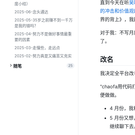
直到今天在听
吴
度小结）
的冲击和价值观
2025-06-念头通达
界的背上》，我
2025-05-35岁之前赚不到一千万
是我的错吗？
对于我：不写月
2025-04-努力不是做好事情最重
要的因素
了。
2025-03-走慢些，走远点
2025-02-努力真是又痛苦又充实
改名
随笔
25
我决定全平台改名
"chaofa
便做做。
4 月份，我
5 月份又想
继续聊下去