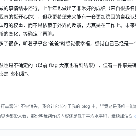
做的事情结果还行，上半年也做出了非常好的成绩（来自很多名
我真的挺开心的），但我更希望未来能有一套更加稳固的自我认
认可的权重，而不是依赖于外界的反馈，尤其是在工作上。未来继
新的变化，等确定了再聊。
多了很多，听着乎乎含"爸爸"就感觉很幸福，感觉自己已经是一个
然也是不确定的（以前 flag 大家也看到结果），但有一件事是
都是"袁朝发"。
用代码打点酱油" 不会消失，我会让它长存于我的 blog 中，毕竟这是我唯一
内容也都没人看，那说明我创作的内容还是低于平均水平吧，继续加油💪