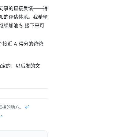
同事的直接反馈——得
知的评估体系。我希望
续加油💪 接下来可
接近 A 得分的爸爸
确定的：以后发的文
能掌控的地方。
↩︎
↩︎