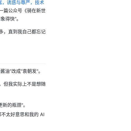
财富，诱惑与尊严，技术
第一篇公众号《骑在新世
象得快"。
多，直到我自己都忘记
酱油"改成"袁朝发"。
态，但我实际上不是想随
更新的瓶颈"。
都不太好意思和我的 AI