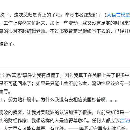
3 次了，这次总归是真正的了吧。毕竟书名都想好了《
大语言模型
，工作上突然又忙起来，加上一些变动，我又没有足够的时间来
真的很对不起编辑老师。不过书我肯定是继续写下去的，已经开
准备了。
"长桥/富途"事件让我有点慌了，因为我真正在美股上买了很多
是不可能回本了；如果是只能出金不能入金，流动性应该会有一
血亏。
工，努力贴补股市。为什么我没有去相信美国标普啊。。。
晓波的播客，让我对吴晓波的认识加深了很多，以前只知道是一
实的财经作家；我想这样的人是值得尊敬🫡。任何人都应该
合法
，人才更有可能有尊严、有底线。—— 等我听完再来补读后感