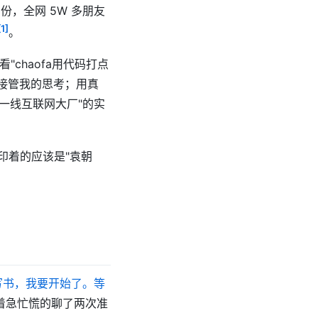
份，全网 5W 多朋友
[1]
。
"chaofa用代码打点
 接管我的思考；用真
一线互联网大厂"的实
印着的应该是"袁朝
。
写书，我要开始了。等
着急忙慌的聊了两次准