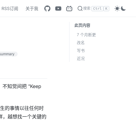
RSS订阅
关于我
搜索
Ctrl
K
此页内容
7 个月断更
改名
写书
summary
近况
知觉间把 "Keep
月发生的事情以往任何时
这样，越想找一个关键的