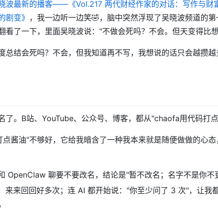
晓波最新的播客——《Vol.217 两代财经作家的对话：写作与
的剧变》
，我一边听一边笑🤣，脑中突然浮现了吴晓波频道的
翻看了一下，里面吴晓波说："不做会死吗？不会。但天变得比想
度总结会死吗？不会，但我知道再不写，我想说的话只会越攒越
了。B站、YouTube、公众号、博客，都从"chaofa用代码打点
用代码打点酱油"不够好，它给我暗含了一种我本来就是随便做做的心
和 OpenClaw 聊要不要改名，结论是"暂不改名；名字不是你不
，来来回回好多次；连 AI 都开始说："你至少问了 3 次"，让我
。