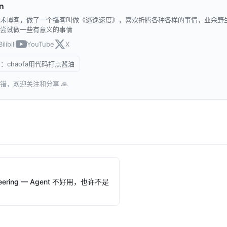
n
术博客，做了一个播客叫做《逃逸速度》，喜欢折腾各种各样的事情，业余野
尝试做一些有意义的事情
Bilibili
YouTube
X
：chaofa用代码打点酱油
错，欢迎关注和分享 🙏
ineering — Agent 不好用，也许不是