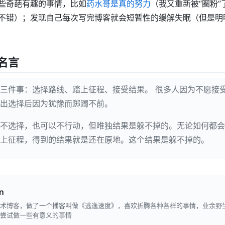
些奇葩有趣的事情，比如
药水哥是真的努力
（我又重新被“圈粉
不错）；发现自己每次写完博客就会短暂性的缓解失眠（但是明
名言
三件事：选择路线、踏上征程、接受结果。 很多人因为不愿接
出选择后因为犹豫而踯躅不前。
不选择，也可以不行动，但唯独结果是躲不掉的。无论如何都会
上征程，得到的结果就是还在原地。这个结果是躲不掉的。
n
术博客，做了一个播客叫做《逃逸速度》，喜欢折腾各种各样的事情，业余野
尝试做一些有意义的事情