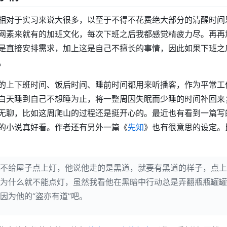
相对于实习来说大很多，以至于不得不花费绝大部分的清醒时间
网素来就有的加班文化，每次下班之后我都感觉精疲力尽。再再
是直接安排需求，加上这是自己不擅长的事情，因此如果下班之
。
的上下班时间、饭后时间、睡前时间都用来听播客，作为平常工
白天睡到自己不想睡为止，将一整周因失眠而少睡的时间补回来
无聊，比如这周爬山的过程还是挺开心的。最近也有看到一篇写
的小说真好看。作者还有另外一篇《
先知
》也有很意思的设定。
不给屋子点上灯，他说他走的是黑道，就要有黑道的样子，点上
为什么就不能点灯，虽然我看他在黑暗中行动总是弄翻瓶瓶罐罐
因为他的“盗亦有道”吧。