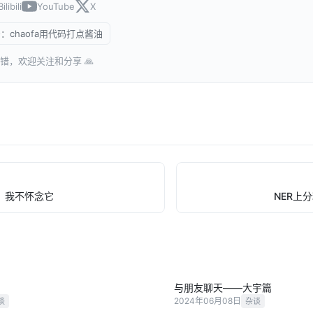
Bilibili
YouTube
X
：chaofa用代码打点酱油
错，欢迎关注和分享 🙏
了，我不怀念它
NER上
与朋友聊天——大宇篇
2024年06月08日
谈
杂谈