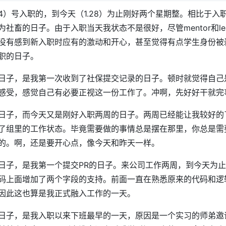
.14）号入职的，到今天（1.28）为止刚好两个星期整。相比于
社畜的日子。由于入职当天我状态不是很好，尽管mentor和le
没有感到新入职时应有的激动和开心，甚至觉得有点学生身份被
职的日子。
日子，是我第一次收到了社保提交记录的日子。顿时就觉得自己
感受，感觉自己有必要正视这一份工作了。冲啊，先好好干就完
日子，而今天又是刚好入职两周的日子。两周已经能让我较好的
了组里的工作状态。毕竟需要做的事情总是摆在那里，你总是需
的。啊，还是要开心点，像今天和昨天一样。
日子，是我第一个提交PR的日子。来公司工作两周，到今天为
码上面增加了两个字段的支持。前面一直在熟悉原来的代码和逻
因此这也算是我正式融入工作的一天。
日子，是我入职以来下班最早的一天，原因是一个实习的师弟邀