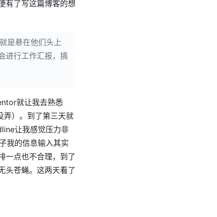
便有了写这篇博客的想
期就是悬在他们头上
组会进行工作汇报，搞
tor就让我去熟悉
没弄）。到了第三天就
ine让我感觉压力非
些日子我的信息输入其实
排一点也不合理，到了
无头苍蝇。这两天看了