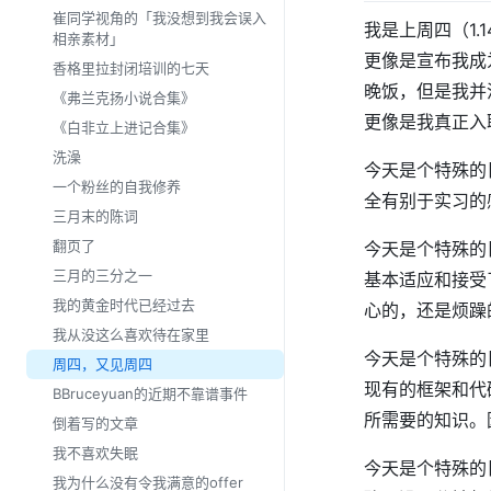
崔同学视角的「我没想到我会误入
我是上周四（1
相亲素材」
更像是宣布我成为
香格里拉封闭培训的七天
晚饭，但是我并
《弗兰克扬小说合集》
更像是我真正入
《白非立上进记合集》
洗澡
今天是个特殊的
一个粉丝的自我修养
全有别于实习的
三月末的陈词
翻页了
今天是个特殊的
三月的三分之一
基本适应和接受
我的黄金时代已经过去
心的，还是烦躁
我从没这么喜欢待在家里
今天是个特殊的
周四，又见周四
现有的框架和代
BBruceyuan的近期不靠谱事件
所需要的知识。
倒着写的文章
我不喜欢失眠
今天是个特殊的
我为什么没有令我满意的offer