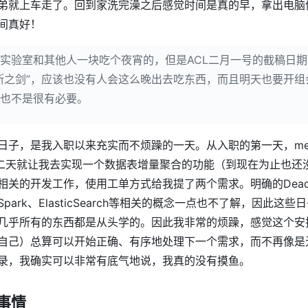
弟就上车走了。回到家洗完澡之后感觉时间是真的早，拿出电脑
间真好！
实验室和其他人一块吃个夜宵的，但是ACL二月一号的截稿日
斯之剑”，应该也没有人会这么晚出去吃东西，而且明天也要开
也不是很有必要。
日子，是我入职以来充实而不烦躁的一天。从入职的第一天，men
了第二天就让我去实现一个数据表增量聚合的功能（到现在为止也还
相关的开发工作，使用工单方式给我提了两个需求。明确的Deadl
park、ElasticSearch等相关的概念一点也不了解，因此这
几乎所有的东西都是从头学的。因此我非常的烦躁，感觉这个安
自己）总算可以开始正确、有序地处理下一个需求，而不再像是
录，我确实可以非常有底气地说，我真的没有摸鱼。
事情