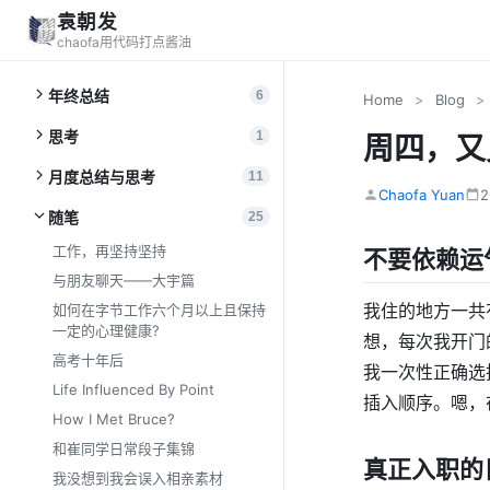
袁朝发
chaofa用代码打点酱油
年终总结
6
Home
>
Blog
>
思考
1
周四，又
月度总结与思考
11
Chaofa Yuan
2
随笔
25
工作，再坚持坚持
不要依赖运
与朋友聊天——大宇篇
我住的地方一共
如何在字节工作六个月以上且保持
一定的心理健康?
想，每次我开门
高考十年后
我一次性正确选
Life Influenced By Point
插入顺序。嗯，
How I Met Bruce?
和崔同学日常段子集锦
真正入职的
我没想到我会误入相亲素材