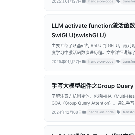
2025年01月27日
hands-on-code
transfo
设计;3. SharedExpert SparseM
PyTorch 实现代码，包括模型定义、路
帮助读者深入理解 MoE 的工作机制和优化方
LLM activate function
SwiGLU(swishGLU)
主要介绍了从基础的 ReLU 到 GELU，再到
度学习中激活函数演进历程。文章详细讲解
SwishGLU 如何结合 Swish 激活函数和
2025年01月27日
hands-on-code
transfo
现，展示了如何在神经网络中使用这些激活函
用。对于想要深入理解现代深度学习模型架
手写大模型组件之Group Query A
了解注意力机制变体，包括MHA（Multi-Head Att
GQA（Group Query Attentio
优化方面的优势。
2024年12月08日
hands-on-code
transf