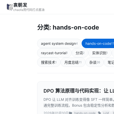
袁朝发
chaofa用代码打点酱油
分类: hands-on-code
agent system design
hands-on-code
4
1
raycast-turorial
分词
实体识别
1
2
1
搜索技术
月度总结
杂谈
笔
1
11
26
DPO 算法原理与代码实现：让 L
DPO 让 LLM 对齐训练变得像 SFT 一样简单。
通完整训练流程。Bonus 包含稳定性分析和
章 Part2 的配套博客。
2026年01月10日
hands-on-code
LLM