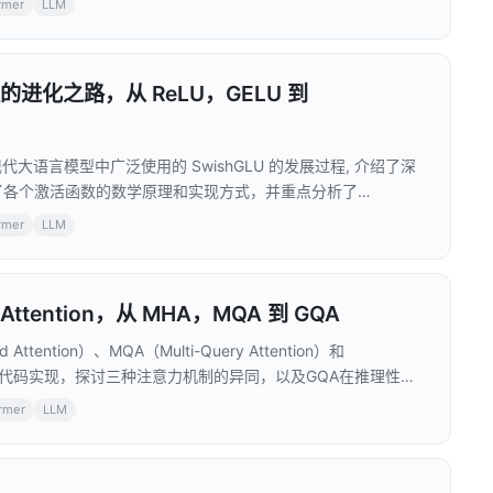
rmer
LLM
oE：参考 DeepSeek 的改进版本，引入共享专家机制。文章提供了完整的
由机制、负载均衡损失计算以及训练流程。同时设置了扩展性练习，
向。
激活函数的进化之路，从 ReLU，GELU 到
现代大语言模型中广泛使用的 SwishGLU 的发展过程, 介绍了深
了各个激活函数的数学原理和实现方式，并重点分析了
 GLU 门控单元的优点。同时，文章还提供了完整的 PyTorch 代码实
rmer
LLM
数，特别是在大语言模型的 FFN（前馈神经网络）层中的应
构的开发者和研究者来说，这是一份很有价值的参考资料。
ttention，从 MHA，MQA 到 GQA
ention）、MQA（Multi-Query Attention）和
n）。通过手写代码实现，探讨三种注意力机制的异同，以及GQA在推理性能
ormer
LLM