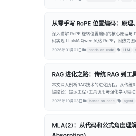
从零手写 RoPE 位置编码：原理
深入讲解 RoPE 旋转位置编码的核心原理与 
码实现 LLaMA Qwen 风格 RoPE，附
2026年01月01日
hands-on-code
LLM
RAG 进化之路：传统 RAG 到工具
本文深入剖析RAG技术的进化历程，从传统RAG
键路径：提示工程+工具调用与强化学习驱动方法。
让大模型从"被动检索"转变为"主动决策"，
2025年10月03日
hands-on-code
agent
经理，这篇文章都将帮你理解RAG技术的未
MLA(2)：从代码和公式角度理解 De
Absorption)