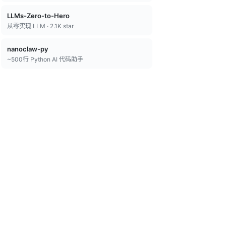
LLMs-Zero-to-Hero
从零实现 LLM · 2.1K star
nanoclaw-py
~500行 Python AI 代码助手