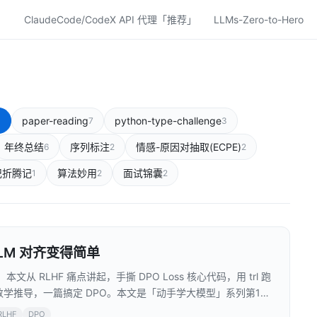
ClaudeCode/CodeX API 代理「推荐」
LLMs-Zero-to-Hero
paper-reading
python-type-challenge
1
7
3
年终总结
序列标注
情感-原因对抽取(ECPE)
6
2
2
记折腾记
算法妙用
面试锦囊
1
2
2
LM 对齐变得简单
本文从 RLHF 痛点讲起，手撕 DPO Loss 核心代码，用 trl 跑
数学推导，一篇搞定 DPO。本文是「动手学大模型」系列第12
RLHF
DPO