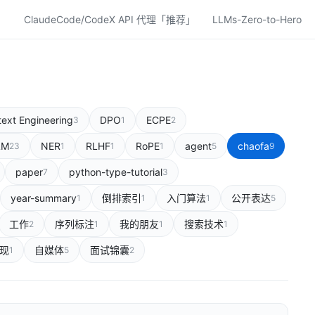
ClaudeCode/CodeX API 代理「推荐」
LLMs-Zero-to-Hero
ext Engineering
DPO
ECPE
3
1
2
LM
NER
RLHF
RoPE
agent
chaofa
23
1
1
1
5
9
paper
python-type-tutorial
7
3
year-summary
倒排索引
入门算法
公开表达
1
1
1
5
工作
序列标注
我的朋友
搜索技术
2
1
1
1
现
自媒体
面试锦囊
1
5
2