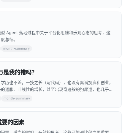
 Agent 落地过程中关于平台化思维和乐观心态的思考，这
月度总结。
month-summary
千万是我的错吗？
，学历也不差，一技之长（写代码），也没有离谱投资和创业，
来的通胀、非线性的增长，甚至出现奇迹般的狗屎运，也几乎无
呢？
month-summary
最重要的因素
的问题、适当的时机、有效的思考，这些可能都比努力更重要，