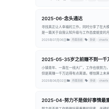
2025-06-念头通达
寻找真正让人幸福的工作，同时分享了在大模型
是一篇关于自我认知升级与工作态度蜕变的
2025年07月06日
月度总结
杂谈
chaofa
2025-05-35岁之前赚不到一
小镇青年、一直在一线大厂，工作也很努力
但是离赚一千万远得有点离谱。哪怕算上未
法达到这个目标。所以到底是哪里出了问题
2025年06月02日
月度总结
杂谈
chaofa
2025-04-努力不是做好事情
努力并不是工作能做好最重要的因素。关键