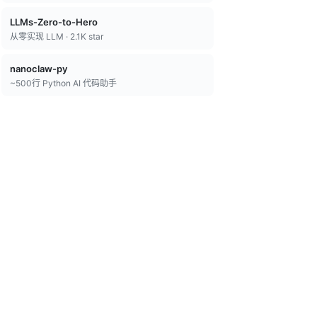
LLMs-Zero-to-Hero
从零实现 LLM · 2.1K star
nanoclaw-py
~500行 Python AI 代码助手