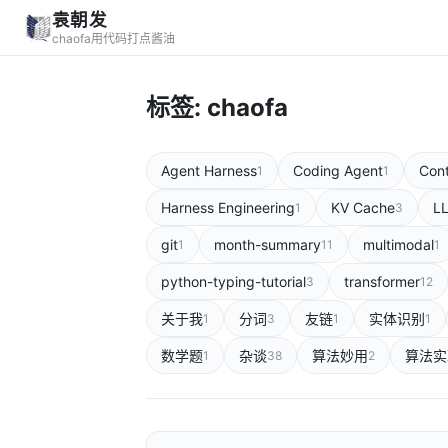
袁朝发
chaofa用代码打点酱油
标签: chaofa
Agent Harness
Coding Agent
Cont
1
1
Harness Engineering
KV Cache
L
1
3
git
month-summary
multimodal
1
11
1
python-typing-tutorial
transformer
3
12
关于我
分词
友链
实体识别
1
3
1
1
数学题
杂谈
算法妙用
算法实
1
38
2