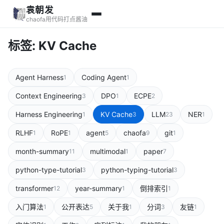
袁朝发
chaofa用代码打点酱油
标签: KV Cache
Agent Harness
Coding Agent
1
1
Context Engineering
DPO
ECPE
3
1
2
Harness Engineering
KV Cache
LLM
NER
1
3
23
1
RLHF
RoPE
agent
chaofa
git
1
1
5
9
1
month-summary
multimodal
paper
11
1
7
python-type-tutorial
python-typing-tutorial
3
3
transformer
year-summary
倒排索引
12
1
1
入门算法
公开表达
关于我
分词
友链
1
5
1
3
1