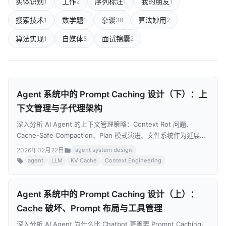
实体识别
工作
序列标注
我的朋友
1
2
1
1
搜索技术
数学题
杂谈
算法妙用
1
1
38
2
算法实现
自媒体
面试锦囊
1
5
2
Agent 系统中的 Prompt Caching 设计（下）：上
下文管理与子代理架构
深入分析 AI Agent 的上下文管理策略：Context Rot 问题、
Cache-Safe Compaction、Plan 模式演进、文件系统作为延展记
忆、子代理 Cache 友好设计，以及 The Bitter Lesson。
2026年02月22日
agent system design
agent
LLM
KV Cache
Context Engineering
Agent 系统中的 Prompt Caching 设计（上）：
Cache 破坏、Prompt 布局与工具管理
深入分析 AI Agent 为什么比 Chatbot 更需要 Prompt Caching，